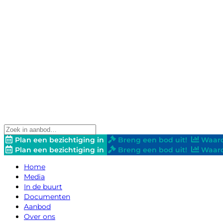
Plan een bezichtiging in
Breng een bod uit!
Waard
Plan een bezichtiging in
Breng een bod uit!
Waard
Home
Media
In de buurt
Documenten
Aanbod
Over ons