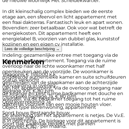
de nieuwe woonwijk Het Scheldekwartier.
In dit kleinschalig complex bieden we de eerste
etage aan, een sfeervol en licht appartement met
een fraai dakterras. Fantastisch leuk en apart wonen.
Bovendien: zeer betaalbaar. Ook voor wat betreft de
energiekosten. Dit appartement heeft een
energielabel B, voorzien van dubbel glas, kunststof
kozijnen en een eigen cv installatie.
Lees de volledige beschrijving →
Indeling: gezamenlijke entree met toegang via de
Kenmerken
trap naar het appartement. Toegang via de ruime
overloop naar de lichte woonkamer met half
openkeuken aan de voorzijde. De woonkamer is
Vraagprijs
€ 159.000 k.k.
middels de authentieke kamer en suite schuifdeuren
Status
Verkocht
gescheiden van de slaapkamer aan de achterzijde
Aanvaarding
In overleg
van het appartement. Via de overloop toegang naar
Bijdrage VvE
€ 80 p/m
de keurige en best ruime badkamer met douche en
Periodieke bijdrage
Ja, € 80 p/m
wastafel. Via de badkamer toegang tot het ruime
Opstalverzekering
Ja
dakterras voorzien van een mooie houten vloer.
Object type
Bovenwoning, appartement
Soort bouw
Bestaande bouw
De afwerking van het appartement is netjes. De V.v.E.
Bouwjaar
1939
is in oprichting. De bijdrage voor dit appartement is
Soort dak
Zadeldak bedekt met pannen
ongeveer € 80,- per maand.