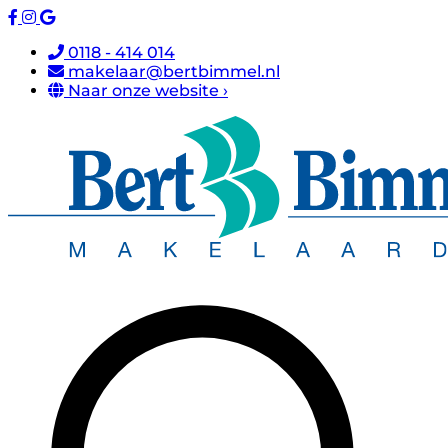
0118 - 414 014
makelaar@bertbimmel.nl
Naar onze website ›