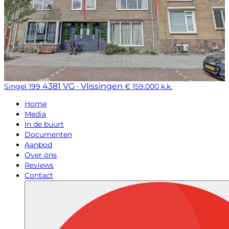
4381 VG · Vlissingen
Singel 199
€ 159.000 k.k.
Home
Media
In de buurt
Documenten
Aanbod
Over ons
Reviews
Contact