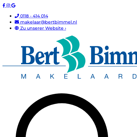
0118 - 414 014
makelaar@bertbimmel.nl
Zu unserer Website ›