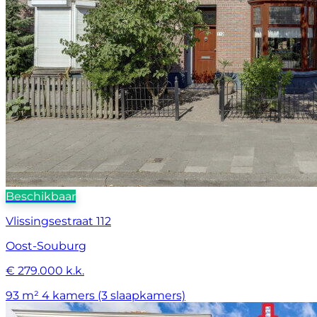
Beschikbaar
Vlissingsestraat 112
Oost-Souburg
€ 279.000 k.k.
93 m²
4 kamers (3 slaapkamers)