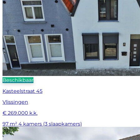
Beschikbaar
Kasteelstraat 45
Vlissingen
€ 269.000 k.k.
97 m²
4 kamers (3 slaapkamers)