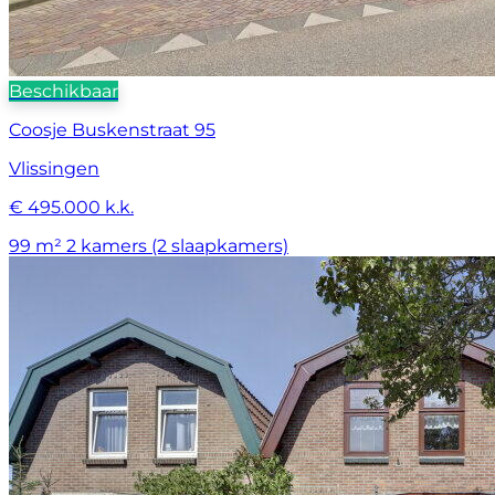
Beschikbaar
Coosje Buskenstraat 95
Vlissingen
€ 495.000 k.k.
99 m²
2 kamers (2 slaapkamers)