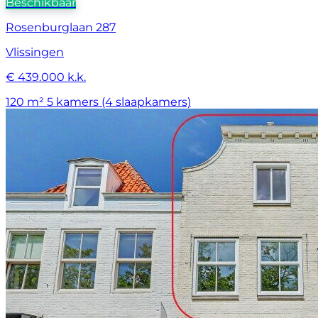
Beschikbaar
Rosenburglaan 287
Vlissingen
€ 439.000 k.k.
120 m²
5 kamers (4 slaapkamers)