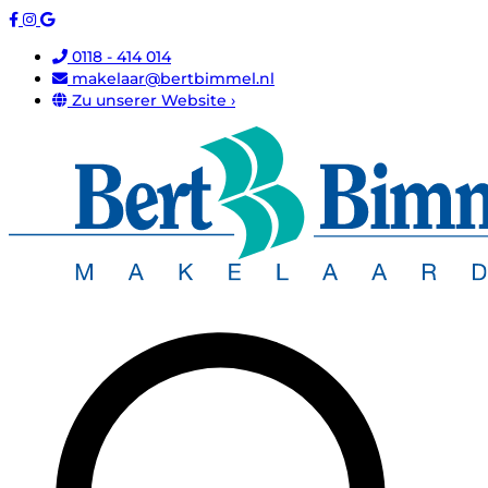
0118 - 414 014
makelaar@bertbimmel.nl
Zu unserer Website ›