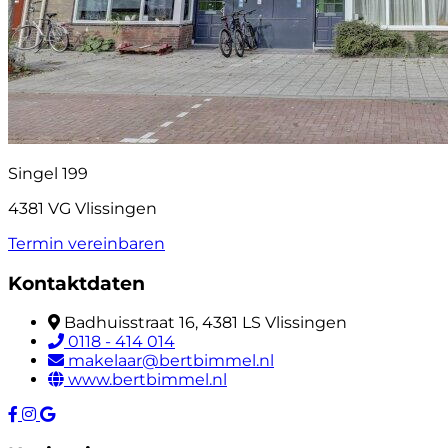
Singel 199
4381 VG Vlissingen
Termin vereinbaren
Kontaktdaten
Badhuisstraat 16, 4381 LS Vlissingen
0118 - 414 014
makelaar@bertbimmel.nl
www.bertbimmel.nl