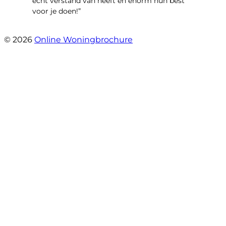
echt verstand van heeft en enorm hun best
voor je doen!”
- Noorderbaan 55
© 2026
Online Woningbrochure