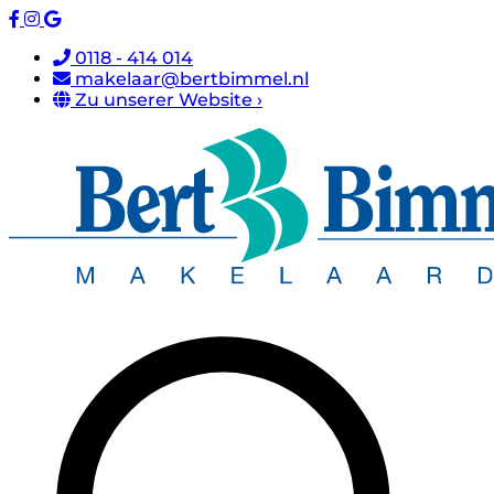
0118 - 414 014
makelaar@bertbimmel.nl
Zu unserer Website ›