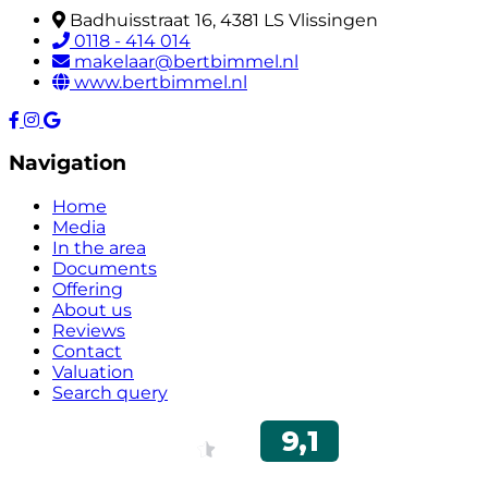
Badhuisstraat 16, 4381 LS Vlissingen
0118 - 414 014
makelaar@bertbimmel.nl
www.bertbimmel.nl
Navigation
Home
Media
In the area
Documents
Offering
About us
Reviews
Contact
Valuation
Search query